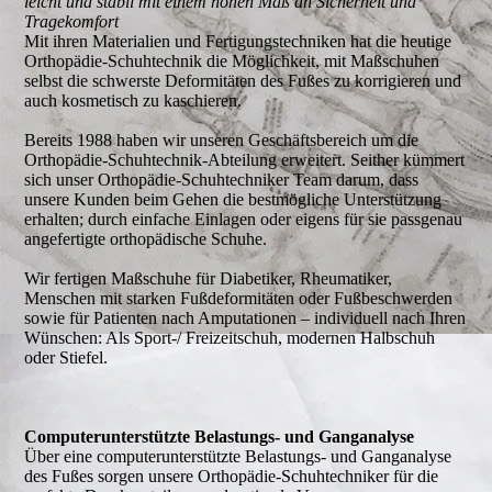
leicht und stabil mit einem hohen Maß an Sicherheit und
Tragekomfort
Mit ihren Materialien und Fertigungstechniken hat die heutige
Orthopädie-Schuhtechnik die Möglichkeit, mit Maßschuhen
selbst die schwerste Deformitäten des Fußes zu korrigieren und
auch kosmetisch zu kaschieren.
Bereits 1988 haben wir unseren Geschäftsbereich um die
Orthopädie-Schuhtechnik-Abteilung erweitert. Seither kümmert
sich unser Orthopädie-Schuhtechniker Team darum, dass
unsere Kunden beim Gehen die bestmögliche Unterstützung
erhalten; durch einfache Einlagen oder eigens für sie passgenau
angefertigte orthopädische Schuhe.
Wir fertigen Maßschuhe für Diabetiker, Rheumatiker,
Menschen mit starken Fußdeformitäten oder Fußbeschwerden
sowie für Patienten nach Amputationen – individuell nach Ihren
Wünschen: Als Sport-/ Freizeitschuh, modernen Halbschuh
oder Stiefel.
Computerunterstützte Belastungs- und Ganganalyse
Über eine computerunterstützte Belastungs- und Ganganalyse
des Fußes sorgen unsere Orthopädie-Schuhtechniker für die